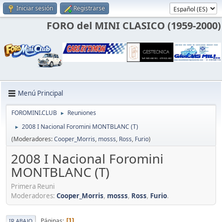
Iniciar sesión
Registrarse
FORO del MINI CLASICO (1959-2000)
Menú Principal
FOROMINI.CLUB
Reuniones
►
2008 I Nacional Foromini MONTBLANC (T)
►
(Moderadores:
Cooper_Morris
,
mosss
,
Ross
,
Furio
)
2008 I Nacional Foromini
MONTBLANC (T)
Primera Reuni
Moderadores:
Cooper_Morris
,
mosss
,
Ross
,
Furio
.
Páginas
1
IR ABAJO